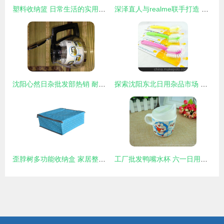
塑料收纳篮 日常生活的实用之选
深泽直人与realme联手打造 从“日用杂品”中诞生的越级设计新物种
沈阳心然日杂批发部热销 耐热耐高温带过滤网透明玻璃茶壶
探索沈阳东北日用杂品市场 从货号8803664130128看王诗媛日杂批发部的商品世界
歪脖树多功能收纳盒 家居整理的艺术与实用主义
工厂批发鸭嘴水杯 六一日用百货人气特惠，沈阳兴恒峰品质之选