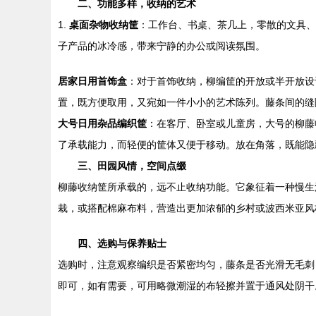
二、功能多样，收纳的艺术
1.
桌面杂物收纳筐
：工作台、书桌、茶几上，零散的文具、
子产品的冰冷感，带来宁静的办公或阅读氛围。
居家日用首饰盒
：对于首饰收纳，柳编筐的开放或半开放设
置，既方便取用，又宛如一件小小的艺术陈列。藤条间的缝
大号日用杂品编织筐
：在客厅、卧室或儿童房，大号的柳藤
了承载能力，而轻便的筐体又便于移动。放在角落，既能隐
三、田园风情，空间点缀
柳藤收纳筐所承载的，远不止收纳功能。它象征着一种慢生
栽，或搭配棉麻布料，营造出更加浓郁的乡村或波西米亚风
四、选购与保养贴士
选购时，注意观察编织是否紧密均匀，藤条是否光滑无毛刺
即可，如有需要，可用略微潮湿的布轻擦并置于通风处阴干