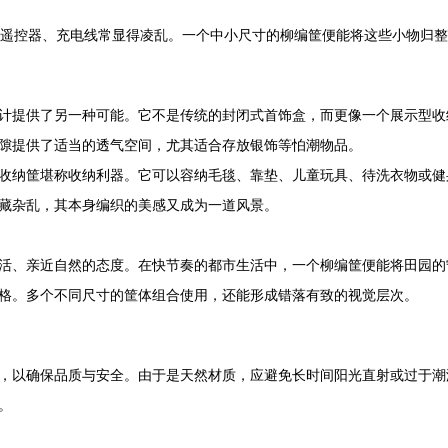
遥控器、充电线常显得凌乱。一个中小尺寸的柳编筐便能将这些小物归整
计提供了另一种可能。它不是传统的封闭式首饰盒，而更像一个展示型收
隙提供了适当的透气空间，尤其适合存放银饰等怕潮物品。
收纳筐堪称收纳利器。它可以容纳毛毯、靠垫、儿童玩具、待洗衣物或健
藏杂乱，其本身编织的美感又成为一道风景。
活、亲近自然的态度。在快节奏的都市生活中，一个柳编筐便能将田园的
格。多个不同尺寸的筐体组合使用，还能形成错落有致的视觉层次。
，以确保品质与安全。由于是天然材质，应避免长时间阳光直射或过于潮
。