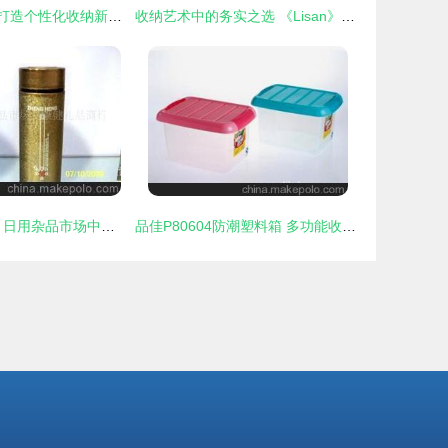
DIY自由组合柜 打造个性化收纳新体验——义乌市车前草日用品批发解析
收纳艺术中的务实之选 《Lisan》尼龙布折叠式杂物收纳盒套组测评
正恒70号真空杯 日用杂品市场中的保温精品
品佳P80604防潮塑料箱 多功能收纳解决方案，深圳市弘福礼品批发专业供应