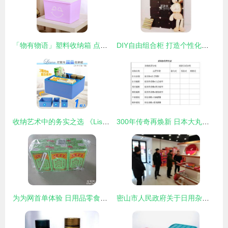
「物有物语」塑料收纳箱 点亮日常的绚彩储物之道
DIY自由组合柜 打造个性化收纳新体验——义乌市车前草日用品批发解析
收纳艺术中的务实之选 《Lisan》尼龙布折叠式杂物收纳盒套组测评
300年传奇再焕新 日本大丸百货的转型之道
为为网首单体验 日用品零食饮料大杂烩，性价比超超市的网购新选择
密山市人民政府关于日用杂品行业发展的规划与展望