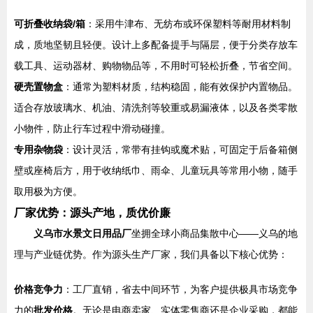
可折叠收纳袋/箱
：采用牛津布、无纺布或环保塑料等耐用材料制
成，质地坚韧且轻便。设计上多配备提手与隔层，便于分类存放车
载工具、运动器材、购物物品等，不用时可轻松折叠，节省空间。
硬壳置物盒
：通常为塑料材质，结构稳固，能有效保护内置物品。
适合存放玻璃水、机油、清洗剂等较重或易漏液体，以及各类零散
小物件，防止行车过程中滑动碰撞。
专用杂物袋
：设计灵活，常带有挂钩或魔术贴，可固定于后备箱侧
壁或座椅后方，用于收纳纸巾、雨伞、儿童玩具等常用小物，随手
取用极为方便。
厂家优势：源头产地，质优价廉
义乌市水景文日用品厂
坐拥全球小商品集散中心——义乌的地
理与产业链优势。作为源头生产厂家，我们具备以下核心优势：
价格竞争力
：工厂直销，省去中间环节，为客户提供极具市场竞争
力的
批发价格
。无论是电商卖家、实体零售商还是企业采购，都能