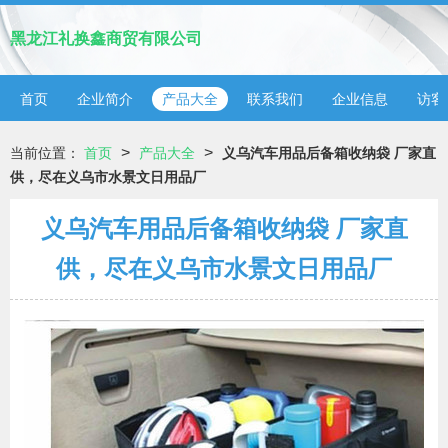
黑龙江礼换鑫商贸有限公司
首页
企业简介
产品大全
联系我们
企业信息
访客
>
>
当前位置：
首页
产品大全
义乌汽车用品后备箱收纳袋 厂家直
供，尽在义乌市水景文日用品厂
义乌汽车用品后备箱收纳袋 厂家直
供，尽在义乌市水景文日用品厂